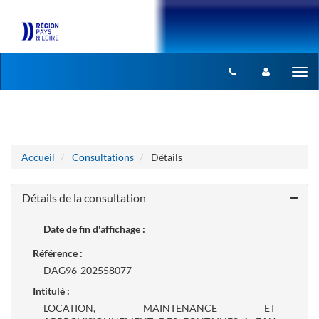
Aller au menu
Aller au contenu
Tog
nav
Accueil
Consultations
Détails
Détails de la consultation
Date de fin d'affichage :
Référence :
DAG96-202558077
Intitulé :
LOCATION, MAINTENANCE ET