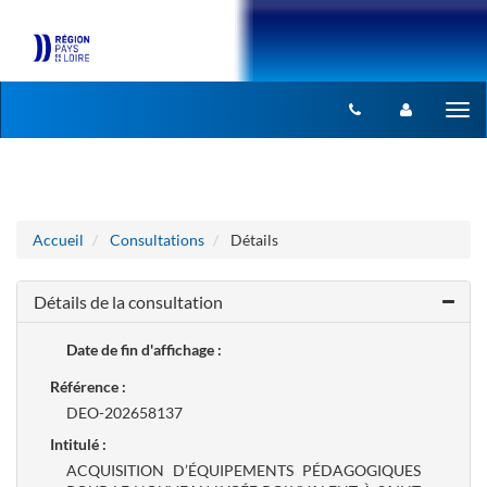
Aller au menu
Aller au contenu
Tog
nav
Accueil
Consultations
Détails
Détails de la consultation
Date de fin d'affichage :
Référence :
DEO-202658137
Intitulé :
ACQUISITION D’ÉQUIPEMENTS PÉDAGOGIQUES