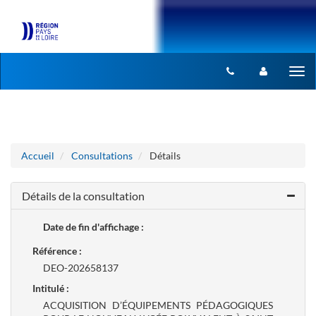
Aller au menu
Aller au contenu
Tog
nav
Accueil
Consultations
Détails
Détails de la consultation
Date de fin d'affichage :
Référence :
DEO-202658137
Intitulé :
ACQUISITION D’ÉQUIPEMENTS PÉDAGOGIQUES