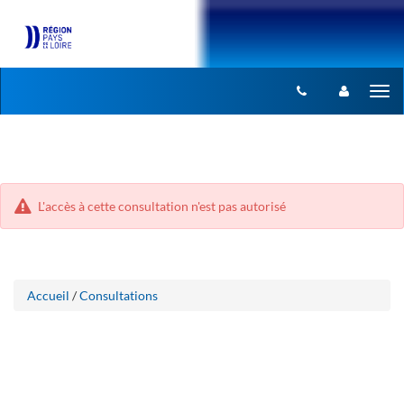
Aller
Aller
Tog
au
au
menu
nav
contenu
L'accès à cette consultation n'est pas autorisé
Accueil
/
Consultations