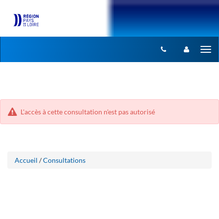
Aller
Aller
Tog
au
au
menu
nav
contenu
L'accès à cette consultation n'est pas autorisé
Accueil
/
Consultations