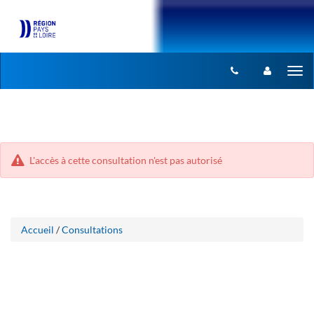
Aller
Aller
Tog
au
au
menu
nav
contenu
L'accès à cette consultation n'est pas autorisé
Accueil
/
Consultations