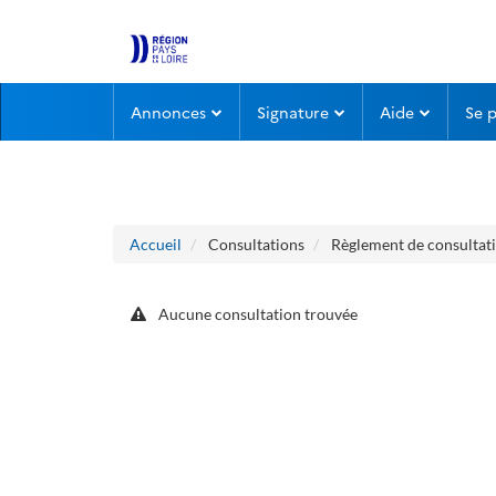
Aller au menu
Aller au contenu
Annonces
Signature
Aide
Se 
Accueil
Consultations
Règlement de consultat
Aucune consultation trouvée