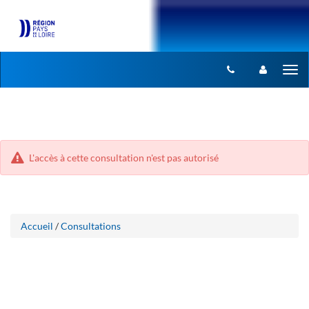
Aller
Aller
Tog
au
au
menu
nav
contenu
L'accès à cette consultation n'est pas autorisé
Accueil
/
Consultations