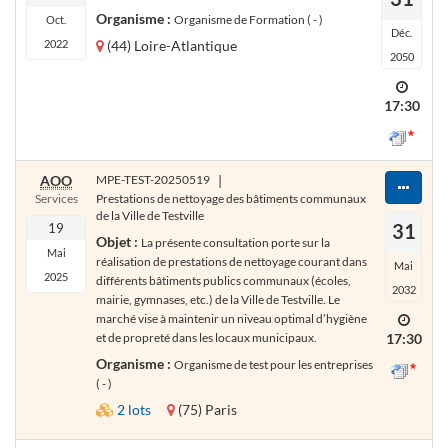
Organisme :
Organisme de Formation ( - )
Oct.
Déc.
2022
(44) Loire-Atlantique
2050
17:30
AOO
MPE-TEST-20250519
|
Services
Prestations de nettoyage des bâtiments communaux
de la Ville de Testville
31
19
Objet :
La présente consultation porte sur la
Mai
réalisation de prestations de nettoyage courant dans
Mai
2025
différents bâtiments publics communaux (écoles,
2032
mairie, gymnases, etc.) de la Ville de Testville. Le
marché vise à maintenir un niveau optimal d’hygiène
et de propreté dans les locaux municipaux.
17:30
Organisme :
Organisme de test pour les entreprises
( - )
2 lots
(75) Paris