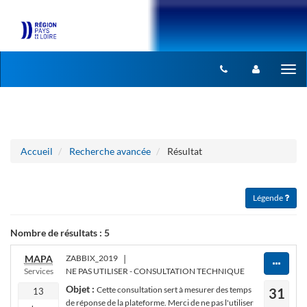
Aller au menu
Aller au contenu
Tog
nav
Accueil
Recherche avancée
Résultat
Légende
Nombre de résultats :
5
MAPA
ZABBIX_2019
|
Services
NE PAS UTILISER - CONSULTATION TECHNIQUE
Objet :
Cette consultation sert à mesurer des temps
31
13
de réponse de la plateforme. Merci de ne pas l'utiliser