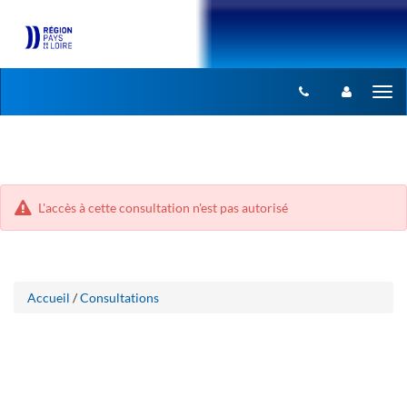
Aller
Aller
Tog
au
au
menu
nav
contenu
L'accès à cette consultation n'est pas autorisé
Accueil
/
Consultations